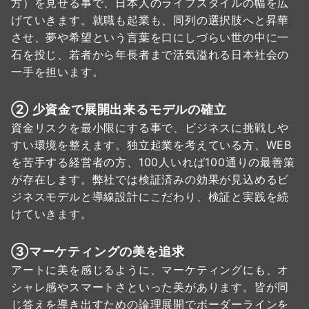
方）を見せる事で、日本人のライフスタイルの幅を広
げていきます。就職も起業も、同列の選択肢へと昇華
させ、夢や希望という言葉を口にしづらい世の中に一
石を投じ、若者から年長者まで活気溢れる日本社会の
一手を担います。
② 少資金で展開出来るモデルの確立
資金リスクを最小限にする事で、ビジネスに挑戦しや
すい環境を整えます。独立起業を考えている方、WEB
を苦手する経営者の方、100人いれば100通りの最善策
が存在します。弊社では検証済みの効果が見込めるビ
ジネスモデルと導線設計にこだわり、検証と実践を続
けていきます。
③マーケティングの美を追求
アートに美を感じるように、マーケティングにも、オ
シャレ感やスマートさといった美があります。皆が同
じ答えを導き出すための論理展開でボーダーラインを