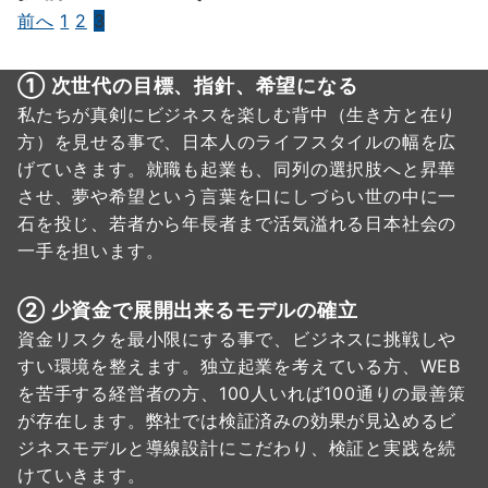
前へ
1
2
3
① 次世代の目標、指針、希望になる
私たちが真剣にビジネスを楽しむ背中（生き方と在り
方）を見せる事で、日本人のライフスタイルの幅を広
げていきます。就職も起業も、同列の選択肢へと昇華
させ、夢や希望という言葉を口にしづらい世の中に一
石を投じ、若者から年長者まで活気溢れる日本社会の
一手を担います。
② 少資金で展開出来るモデルの確立
資金リスクを最小限にする事で、ビジネスに挑戦しや
すい環境を整えます。独立起業を考えている方、WEB
を苦手する経営者の方、100人いれば100通りの最善策
が存在します。弊社では検証済みの効果が見込めるビ
ジネスモデルと導線設計にこだわり、検証と実践を続
けていきます。