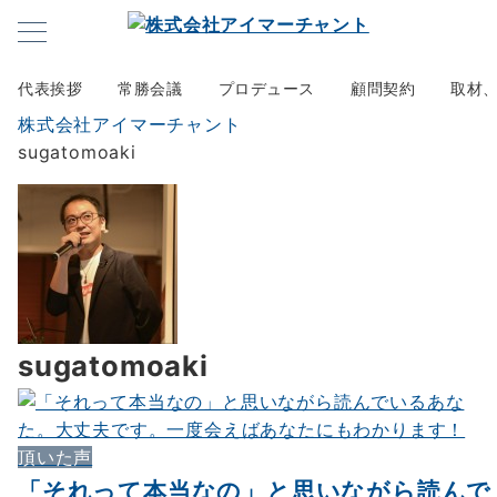
代表挨拶
常勝会議
プロデュース
顧問契約
取材
株式会社アイマーチャント
sugatomoaki
sugatomoaki
頂いた声
「それって本当なの」と思いながら読んで