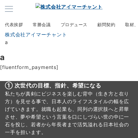
代表挨拶
常勝会議
プロデュース
顧問契約
取材
株式会社アイマーチャント
a
a
[fluentform_payments]
① 次世代の目標、指針、希望になる
私たちが真剣にビジネスを楽しむ背中（生き方と在り
方）を見せる事で、日本人のライフスタイルの幅を広
げていきます。就職も起業も、同列の選択肢へと昇華
させ、夢や希望という言葉を口にしづらい世の中に一
石を投じ、若者から年長者まで活気溢れる日本社会の
一手を担います。